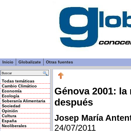
Inicio
Globalizate
Otras fuentes
Todas temáticas
Cambio Climático
Génova 2001: la
Economía
Ecología
después
Soberanía Alimentaria
Sociedad
Opinión
Josep María Antent
Cultura
España
24/07/2011
Neoliberales