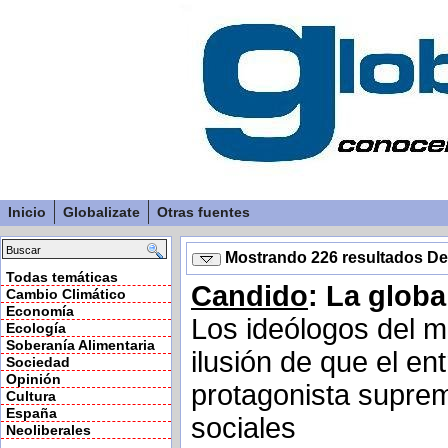
Inicio
Globalizate
Otras fuentes
Mostrando 226 resultados D
Todas temáticas
Candido
: La globa
Cambio Climático
Economía
Los ideólogos del m
Ecología
Soberanía Alimentaria
ilusión de que el e
Sociedad
Opinión
protagonista suprem
Cultura
España
sociales
Neoliberales