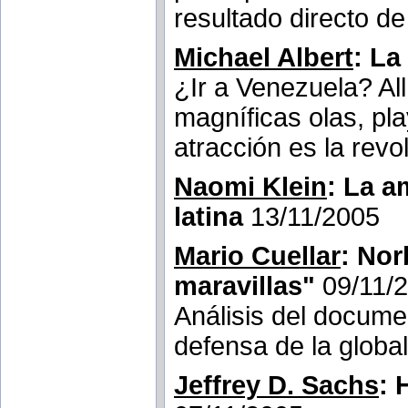
resultado directo 
Michael Albert
: La
¿Ir a Venezuela? Al
magníficas olas, pla
atracción es la revo
Naomi Klein
: La a
latina
13/11/2005
Mario Cuellar
: Nor
maravillas"
09/11/
Análisis del docume
defensa de la global
Jeffrey D. Sachs
: 