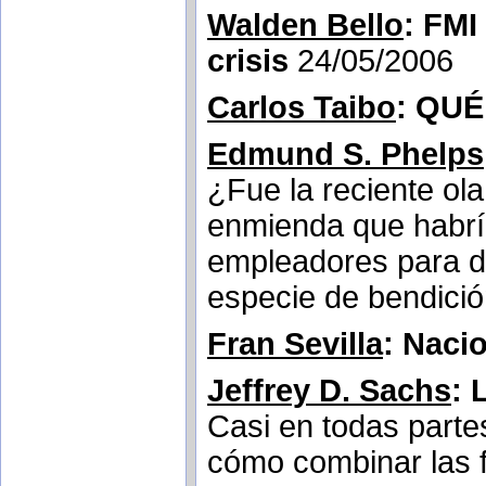
Walden Bello
: FMI
crisis
24/05/2006
Carlos Taibo
: QUÉ
Edmund S. Phelps
¿Fue la reciente ol
enmienda que habría
empleadores para de
especie de bendició
Fran Sevilla
: Naci
Jeffrey D. Sachs
: 
Casi en todas part
cómo combinar las f