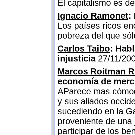
El capitalismo es d
Ignacio Ramonet
:
Los países ricos enc
pobreza del que sól
Carlos Taibo
: Hab
injusticia
27/11/20
Marcos Roitman 
economía de mer
AParece mas cómodo 
y sus aliados occid
sucediendo en la Ga
proveniente de una 
participar de los be