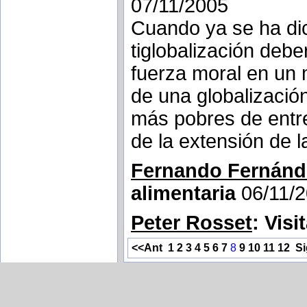
07/11/2005
Cuando ya se ha dic
tiglobalización deb
fuerza moral en un 
de una globalizació
más pobres de entre
de la extensión de 
Fernando Fernánd
alimentaria
06/11/
Peter Rosset
: Visi
<<Ant
1
2
3
4
5
6
7
8
9
10
11
12
S