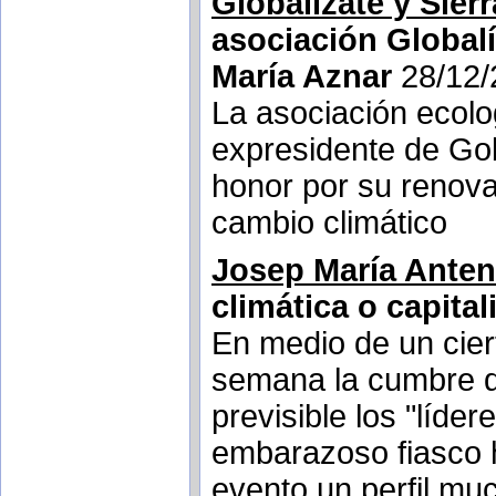
Globalízate y Sier
asociación Global
María Aznar
28/12/
La asociación ecolo
expresidente de Go
honor por su renova
cambio climático
Josep María Anten
climática o capita
En medio de un cier
semana la cumbre d
previsible los "líder
embarazoso fiasco h
evento un perfil m