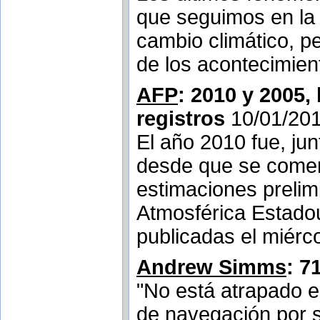
que seguimos en la 
cambio climático, p
de los acontecimien
AFP
: 2010 y 2005,
registros
10/01/20
El año 2010 fue, ju
desde que se comenz
estimaciones prelim
Atmosférica Estadou
publicadas el miérc
Andrew Simms
: 7
"No está atrapado en
de navegación por sa