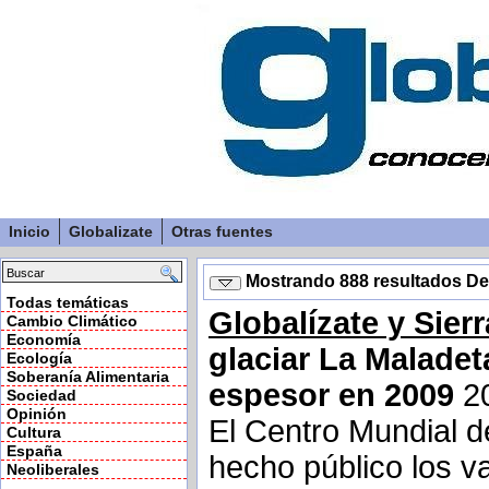
Inicio
Globalizate
Otras fuentes
Mostrando 888 resultados D
Todas temáticas
Globalízate y Sier
Cambio Climático
Economía
glaciar La Malade
Ecología
Soberanía Alimentaria
espesor en 2009
20
Sociedad
Opinión
El Centro Mundial 
Cultura
España
hecho público los v
Neoliberales