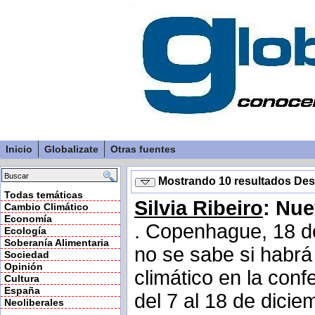
Inicio
Globalizate
Otras fuentes
Mostrando 10 resultados De
Todas temáticas
Silvia Ribeiro
: Nu
Cambio Climático
Economía
. Copenhague, 18 de
Ecología
Soberanía Alimentaria
no se sabe si habrá
Sociedad
Opinión
climático en la con
Cultura
España
del 7 al 18 de dicie
Neoliberales