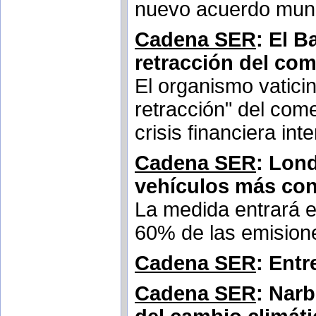
nuevo acuerdo mun
Cadena SER
: El B
retracción del com
El organismo vatici
retracción" del com
crisis financiera int
Cadena SER
: Lond
vehículos más co
La medida entrará e
60% de las emision
Cadena SER
: Ent
Cadena SER
: Nar