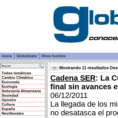
Inicio
Globalizate
Otras fuentes
Mostrando 11 resultados De
Todas temáticas
Cadena SER
: La 
Cambio Climático
Economía
final sin avances 
Ecología
Soberanía Alimentaria
06/12/2011
Sociedad
Opinión
La llegada de los m
Cultura
España
no desatasca el pro
Neoliberales