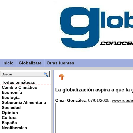
Inicio
Globalizate
Otras fuentes
Todas temáticas
Cambio Climático
La globalización aspira a que la 
Economía
Ecología
Omar González
, 07/01/2005,
www.rebeli
Soberanía Alimentaria
Sociedad
Opinión
Cultura
España
Neoliberales