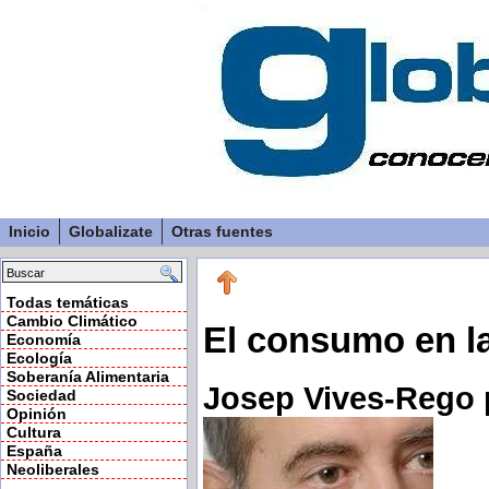
Inicio
Globalizate
Otras fuentes
Todas temáticas
Cambio Climático
El consumo en l
Economía
Ecología
Soberanía Alimentaria
Josep Vives-Rego 
Sociedad
Opinión
Cultura
España
Neoliberales