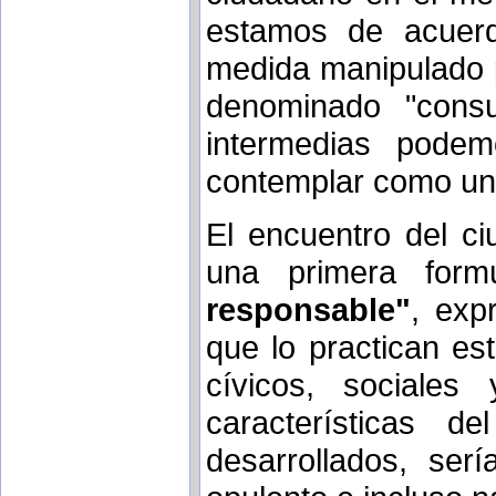
estamos de acuer
medida manipulado p
denominado "consu
intermedias pode
contemplar como una
El encuentro del c
una primera for
responsable"
, exp
que lo practican es
cívicos, sociales
características d
desarrollados, se