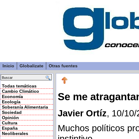
Inicio
Globalizate
Otras fuentes
Todas temáticas
Cambio Climático
Se me atraganta
Economía
Ecología
Soberanía Alimentaria
Javier Ortíz
, 10/10
Sociedad
Opinión
Cultura
Muchos políticos pr
España
Neoliberales
instintivo.