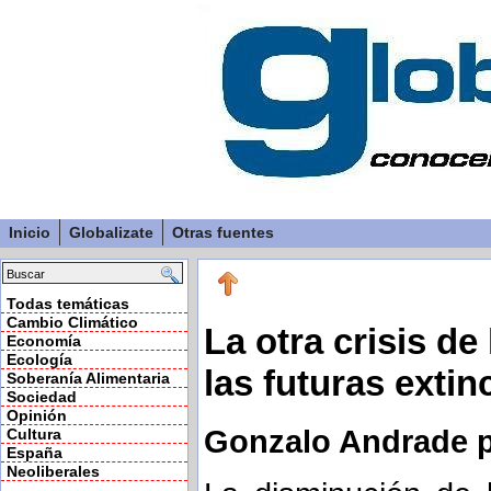
Inicio
Globalizate
Otras fuentes
Todas temáticas
Cambio Climático
La otra crisis de
Economía
Ecología
las futuras extin
Soberanía Alimentaria
Sociedad
Opinión
Gonzalo Andrade p
Cultura
España
Neoliberales