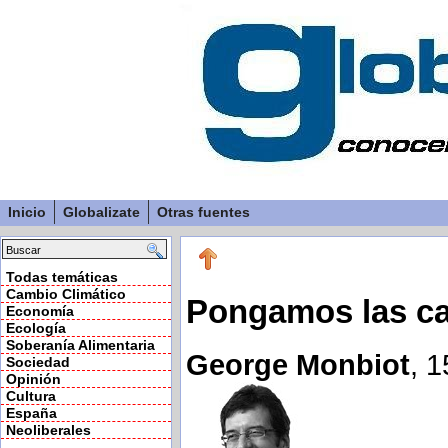
Inicio
Globalizate
Otras fuentes
Todas temáticas
Cambio Climático
Pongamos las ca
Economía
Ecología
Soberanía Alimentaria
George Monbiot
, 
Sociedad
Opinión
Cultura
España
Neoliberales