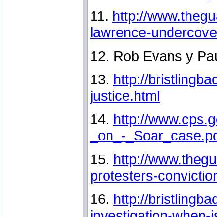
11.
http://www.thegu
lawrence-undercove
12. Rob Evans y Pau
13.
http://bristling
justice.html
14.
http://www.cps.g
_on_-_Soar_case.p
15.
http://www.theg
protesters-convicti
16.
http://bristlingb
investigation-when-