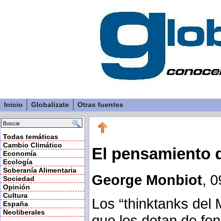
Inicio
Globalizate
Otras fuentes
Todas temáticas
Cambio Climático
El pensamiento 
Economía
Ecología
Soberanía Alimentaria
George Monbiot
, 
Sociedad
Opinión
Cultura
Los “thinktanks del 
España
Neoliberales
que los dotan de fon