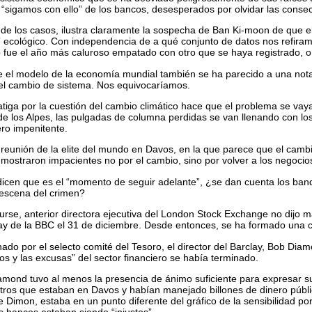
“sigamos con ello” de los bancos, desesperados por olvidar las conse
 de los casos, ilustra claramente la sospecha de Ban Ki-moon de que 
l” ecológico. Con independencia de a qué conjunto de datos nos refir
 fue el año más caluroso empatado con otro que se haya registrado, o
 el modelo de la economía mundial también se ha parecido a una nota 
 el cambio de sistema. Nos equivocaríamos.
atiga por la cuestión del cambio climático hace que el problema se vay
 de los Alpes, las pulgadas de columna perdidas se van llenando con lo
ero impenitente.
e reunión de la elite del mundo en Davos, en la que parece que el camb
mostraron impacientes no por el cambio, sino por volver a los negocios
icen que es el “momento de seguir adelante”, ¿se dan cuenta los ba
escena del crimen?
rse, anterior directora ejecutiva del London Stock Exchange no dijo 
ay de la BBC el 31 de diciembre. Desde entonces, se ha formado una 
nado por el selecto comité del Tesoro, el director del Barclay, Bob Dia
s y las excusas” del sector financiero se había terminado.
amond tuvo al menos la presencia de ánimo suficiente para expresar s
stros que estaban en Davos y habían manejado billones de dinero públi
Dimon, estaba en un punto diferente del gráfico de la sensibilidad por
os bancos estaban siendo “injustos”.