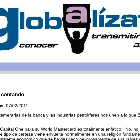
 contando
ms
, 07/02/2011
temerarias de la banca y las industrias petrolíferas nos unen a lo que 
Capital One para su World Mastercard es totalmente enfático: "No, no, n
se tipo de certeza viene envuelta normalmente en una religión fundame
sistema económico que se ha desviado peligrosamente de sus raíces d