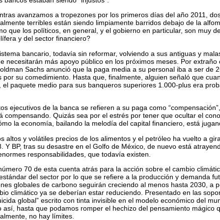
entras avanzamos a tropezones por los primeros días del año 2011, d
lmente terribles están siendo limpiamente barridos debajo de la alfom
o que los políticos, en general, y el gobierno en particular, son muy d
lífera y del sector financiero?
stema bancario, todavía sin reformar, volviendo a sus antiguas y mala
e necesitarán más apoyo público en los próximos meses. Por extraño
ldman Sachs anunció que la paga media a su personal iba a ser de 
 por su comedimiento. Hasta que, finalmente, alguien señaló que cuan
o, el paquete medio para sus banqueros superiores 1.000-plus era prob
tos ejecutivos de la banca se refieren a su paga como “compensación
tá compensando. Quizás sea por el estrés por tener que ocultar el con
ómo la economía, bailando la melodía del capital financiero, está jugan
s altos y volátiles precios de los alimentos y el petróleo ha vuelto a g
. Y BP, tras su desastre en el Golfo de México, de nuevo está atrayen
enormes responsabilidades, que todavía existen.
número 70 de esta cuenta atrás para la acción sobre el cambio climát
stándar del sector por lo que se refiere a la producción y demanda fut
ones globales de carbono seguirán creciendo al menos hasta 2030, a p
io climático ya se deberían estar reduciendo. Presentado en las soporí
uicida global” escrito con tinta invisible en el modelo económico del m
o así, hasta que podamos romper el hechizo del pensamiento mágico 
lmente, no hay límites.