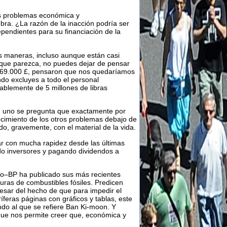
os problemas económica y
bra. ¿La razón de la inacción podría ser
ependientes para su financiación de la
s maneras, incluso aunque están casi
 que parezca, no puedes dejar de pensar
269.000 £, pensaron que nos quedaríamos
do excluyes a todo el personal
ablemente de 5 millones de libras
”, uno se pregunta que exactamente por
ocimiento de los otros problemas debajo de
do, gravemente, con el material de la vida.
irar con mucha rapidez desde las últimas
do inversores y pagando dividendos a
ico–BP ha publicado sus más recientes
uras de combustibles fósiles. Predicen
esar del hecho de que para impedir el
feras páginas con gráficos y tablas, este
undo al que se refiere Ban Ki-moon. Y
que nos permite creer que, económica y