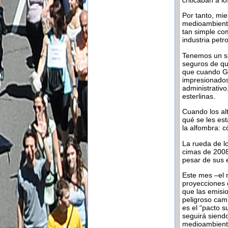
Por tanto, mi
medioambienta
tan simple com
industria petro
Tenemos un si
seguros de qu
que cuando Go
impresionados
administrativ
esterlinas.
Cuando los al
qué se les es
la alfombra: c
La rueda de lo
cimas de 2008
pesar de sus 
Este mes –el 
proyecciones e
que las emisi
peligroso camb
es el “pacto s
seguirá siend
medioambienta