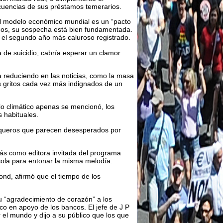
cuencias de sus préstamos temerarios.
el modelo económico mundial es un “pacto
amos, su sospecha está bien fundamentada.
 el segundo año más caluroso registrado.
de suicidio, cabría esperar un clamor
a reduciendo en las noticias, como la masa
s gritos cada vez más indignados de un
io climático apenas se mencionó, los
 habituales.
nqueros que parecen desesperados por
más como editora invitada del programa
cola para entonar la misma melodía.
mond, afirmó que el tiempo de los
u “agradecimiento de corazón” a los
co en apoyo de los bancos. El jefe de J P
 el mundo y dijo a su público que los que