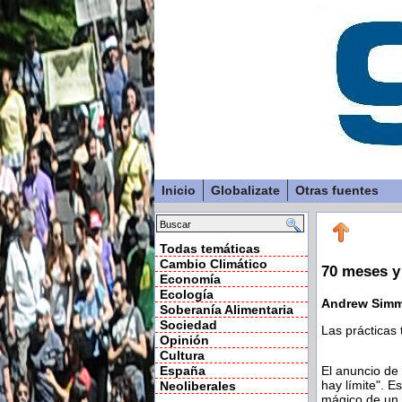
Inicio
Globalizate
Otras fuentes
Todas temáticas
Cambio Climático
70 meses y
Economía
Ecología
Andrew Sim
Soberanía Alimentaria
Sociedad
Las prácticas 
Opinión
Cultura
El anuncio de 
España
hay límite". E
Neoliberales
mágico de un 