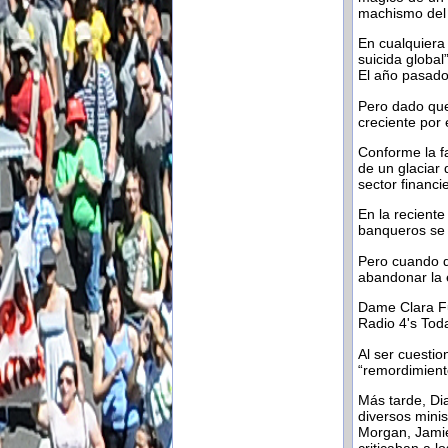
machismo del 
En cualquiera
suicida globa
El año pasado
Pero dado que
creciente por
Conforme la f
de un glaciar
sector financi
En la recient
banqueros se 
Pero cuando d
abandonar la 
Dame Clara Fu
Radio 4's Tod
Al ser cuestio
“remordimiento
Más tarde, Di
diversos mini
Morgan, Jamie 
criticaban a l