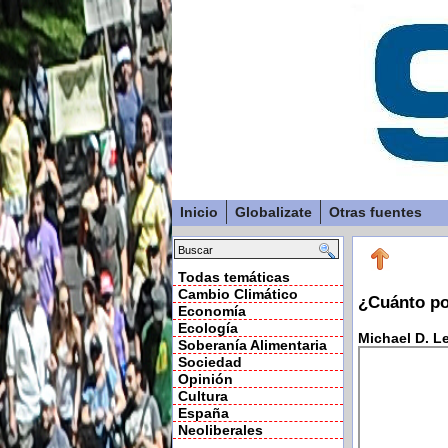
Inicio
Globalizate
Otras fuentes
Todas temáticas
Cambio Climático
¿Cuánto po
Economía
Ecología
Michael D. L
Soberanía Alimentaria
Sociedad
Opinión
Cultura
España
Neoliberales