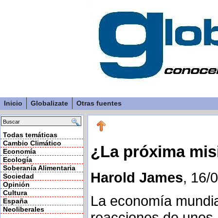
Inicio
Globalizate
Otras fuentes
Todas temáticas
Cambio Climático
¿La próxima mis
Economía
Ecología
Soberanía Alimentaria
Harold James
, 16/
Sociedad
Opinión
Cultura
La economía mundia
España
Neoliberales
reacciones de unos m